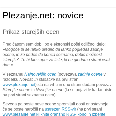
Plezanje.net: novice
Prikaz starejših ocen
Pred časom sem dobil po elektronski pošti odlično idejo:
»
Mogoče bi se lahko uredilo da lahko pogledaš zadnje
ocene, in ko prideš do konca seznama, dobiš možnost
'starej
š
e'. To bi bio super za tiste, ki ne gledamo strani vsak
dan.
«
V seznamu
Najnovejših ocen
(povezava
zadnje ocene
v
razdelku
Novosti in statistike
na prvi strani
www.plezanje.net
) sta na vrhu in dnu strani dodani povezavi
Starejše ocene
in
Novejše ocene
(ta se pojavi le kadar niste
na prvi strani seznama ocen).
Seveda pa boste nove ocene spremljali dosti enostavneje
če se boste naročili na
ustrezen RSS-vir
(na prvi strani
www.plezanje.net
kliknite oranžno RSS-ikono in izberite