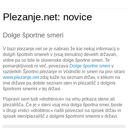
Plezanje.net: novice
Dolge športne smeri
V bazi plezanje.net se je nabralo že kar nekaj informacij o
dolgih športnih smereh v (vsaj trenutno) devetih državah,
vidne pa so bile le slovenske dolge športne smeri. Te
pomanjkljivosti ni več, povezava
Dolge športne smeri
v
razdelkih
Športno plezanje
in
Vodnički in smeri
na prvi strani
www.plezanje.net
zdaj kaže na seznam držav, s klikom na
ime države pa dobite seznam sten in plezališč z dolgimi
športnimi smermi v tej državi.
Popravil sem tudi »drobtinice« na vrhu prikaza stene ali
plezališča. Če je v steni vsaj ena dolga športna smer, boste
v drugi vrstici »drobtinic« našli povezavi na spisek držav in
spisek sten/plezališč z dolgimi športnimi smermi v državi.