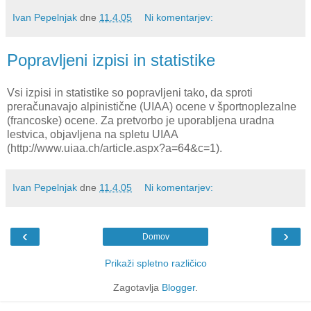
Ivan Pepelnjak
dne
11.4.05
Ni komentarjev:
Popravljeni izpisi in statistike
Vsi izpisi in statistike so popravljeni tako, da sproti
preračunavajo alpinistične (UIAA) ocene v športnoplezalne
(francoske) ocene. Za pretvorbo je uporabljena uradna
lestvica, objavljena na spletu UIAA
(http://www.uiaa.ch/article.aspx?a=64&c=1).
Ivan Pepelnjak
dne
11.4.05
Ni komentarjev:
‹
›
Domov
Prikaži spletno različico
Zagotavlja
Blogger
.