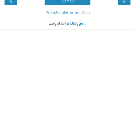
‹
›
Domov
Prikaži spletno različico
Zagotavlja
Blogger
.