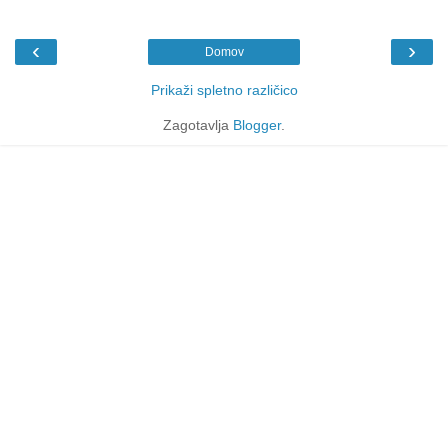
‹
›
Domov
Prikaži spletno različico
Zagotavlja
Blogger
.