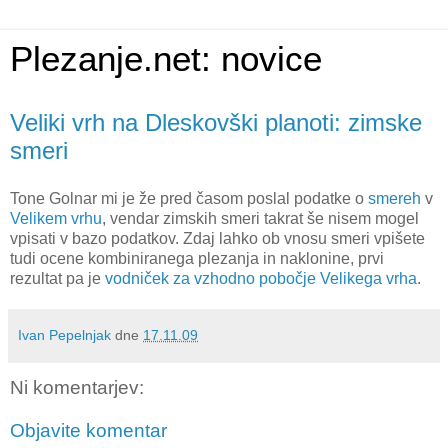
Plezanje.net: novice
Veliki vrh na Dleskovški planoti: zimske
smeri
Tone Golnar mi je že pred časom poslal podatke o
smereh
v
Velikem vrhu
, vendar zimskih smeri takrat še nisem mogel
vpisati v bazo podatkov. Zdaj lahko ob vnosu smeri vpišete
tudi ocene kombiniranega plezanja in naklonine, prvi
rezultat pa je
vodniček za vzhodno pobočje Velikega vrha
.
Ivan Pepelnjak
dne
17.11.09
Ni komentarjev:
Objavite komentar