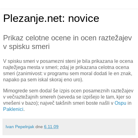
Plezanje.net: novice
Prikaz celotne ocene in ocen raztežajev
v spisku smeri
V spisku smeri v posamezni steni je bila prikazana le ocena
najtežjega mesta v smeri; zdaj je prikazana celotna ocena
smeri (zanimivost: v programu sem moral dodati le en znak,
napako pa sem iskal skoraj eno uro).
Mimogrede sem dodal še izpis ocen posameznih raztežajev
v večraztežajnih smereh (seveda se izpišejo le tam, kjer so
vnešeni v bazo); največ takšnih smeri boste našli v
Ospu
in
Paklenici
.
Ivan Pepelnjak
dne
6.11.09