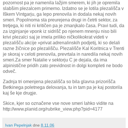
pozornost pa je namenila lažjim smerem, ki jih je opremila
slabšim plezalcem primerno. Izdatno se je lotila plezališča v
Iškem Vintgarju, ga lepo prenovila in dodala nekaj novih
smeri. Popolnoma sta preurejena drugi in četrti sektor, za
tretjega, ki niti ni kritičen pa je zmanjkalo časa. Pravi tudi, da
za izginjanje vponk iz sidrišč po njenem mnenju niso bili
krivi plezalci saj je imela priliko ničkolikokrat videti v
plezališču akcije »privat adrenalinskih podjetij, ki so delali
razne žičnice po plezališču. Plezališče Kal Koritnica v Trenti
je skoraj v celoti prenovila, prevrtala in naredila nekaj novih
smeri.Za smer Natalie v sektorju C je dejala, da ima
alpinistične pridih zato previdnost in dolgi kompleti ne bodo
odveč.
Zadnja tri omenjena plezališča so bila glavna prizorišča
Betkinega poletnega delovanja, tu in tam pa je kaj postorila
kaj še kje drugje.
Skice, kjer so označene vse nove smeri lahko vidite na
http://www.planid.org/rubrike_view.php?pid=4177
Ivan Pepelnjak
dne
8.11.06