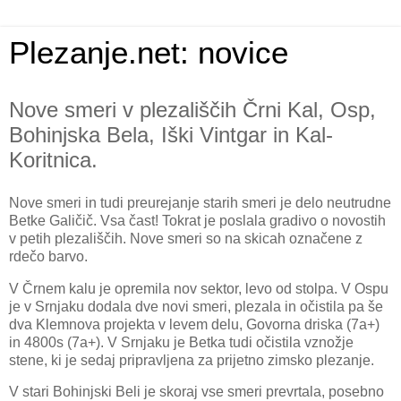
Plezanje.net: novice
Nove smeri v plezališčih Črni Kal, Osp,
Bohinjska Bela, Iški Vintgar in Kal-
Koritnica.
Nove smeri in tudi preurejanje starih smeri je delo neutrudne
Betke Galičič. Vsa čast! Tokrat je poslala gradivo o novostih
v petih plezališčih. Nove smeri so na skicah označene z
rdečo barvo.
V Črnem kalu je opremila nov sektor, levo od stolpa. V Ospu
je v Srnjaku dodala dve novi smeri, plezala in očistila pa še
dva Klemnova projekta v levem delu, Govorna driska (7a+)
in 4800s (7a+). V Srnjaku je Betka tudi očistila vznožje
stene, ki je sedaj pripravljena za prijetno zimsko plezanje.
V stari Bohinjski Beli je skoraj vse smeri prevrtala, posebno