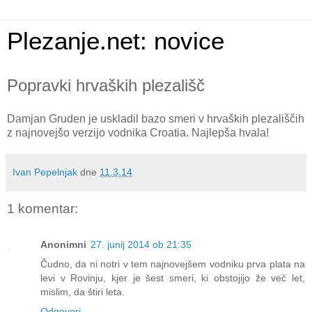
Plezanje.net: novice
Popravki hrvaških plezališč
Damjan Gruden je uskladil bazo smeri v hrvaških plezališčih
z najnovejšo verzijo vodnika Croatia. Najlepša hvala!
Ivan Pepelnjak
dne
11.3.14
1 komentar:
Anonimni
27. junij 2014 ob 21:35
Čudno, da ni notri v tem najnovejšem vodniku prva plata na
levi v Rovinju, kjer je šest smeri, ki obstojijo že več let,
mislim, da štiri leta.
Odgovori