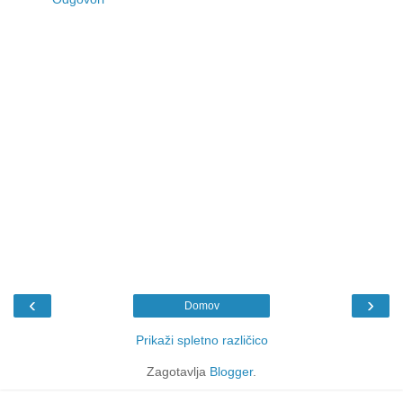
‹
›
Domov
Prikaži spletno različico
Zagotavlja
Blogger
.