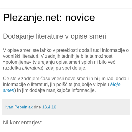
Plezanje.net: novice
Dodajanje literature v opise smeri
V opise smeri ste lahko v preteklosti dodali tudi informacije o
vodniški literaturi. V zadnjih tednih je bila ta možnost
»polomljena« (v urejanju opisa smeri sploh ni bilo več
razdelka
Literatura
), zdaj pa spet deluje.
Če ste v zadnjem času vnesli nove smeri in bi jim radi dodali
informacije o literaturi, jih poiščite (najbolje v izpisu
Moje
smeri
) in jim dodajte manjkajoče informacije.
Ivan Pepelnjak
dne
13.4.10
Ni komentarjev: