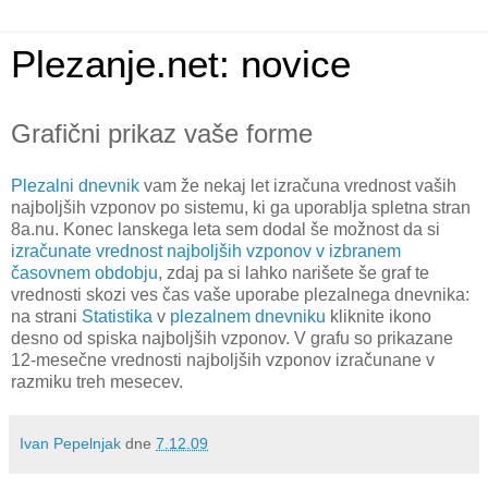
Plezanje.net: novice
Grafični prikaz vaše forme
Plezalni dnevnik
vam že nekaj let izračuna vrednost vaših
najboljših vzponov po sistemu, ki ga uporablja spletna stran
8a.nu. Konec lanskega leta sem dodal še možnost da si
izračunate vrednost najboljših vzponov v izbranem
časovnem obdobju
, zdaj pa si lahko narišete še graf te
vrednosti skozi ves čas vaše uporabe plezalnega dnevnika:
na strani
Statistika
v
plezalnem dnevniku
kliknite ikono
desno od spiska najboljših vzponov. V grafu so prikazane
12-mesečne vrednosti najboljših vzponov izračunane v
razmiku treh mesecev.
Ivan Pepelnjak
dne
7.12.09