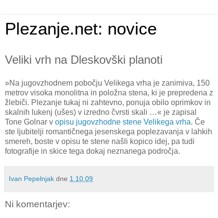
Plezanje.net: novice
Veliki vrh na Dleskovški planoti
»Na jugovzhodnem pobočju Velikega vrha je zanimiva, 150
metrov visoka monolitna in položna stena, ki je prepredena z
žlebiči. Plezanje tukaj ni zahtevno, ponuja obilo oprimkov in
skalnih lukenj (ušes) v izredno čvrsti skali …« je zapisal
Tone Golnar v
opisu jugovzhodne stene Velikega vrha
. Če
ste ljubitelji romantičnega jesenskega poplezavanja v lahkih
smereh, boste v opisu te stene našli kopico idej, pa tudi
fotografije in skice tega dokaj neznanega področja.
Ivan Pepelnjak
dne
1.10.09
Ni komentarjev: