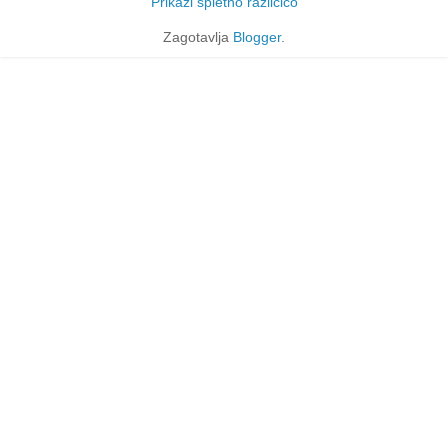
Prikaži spletno različico
Zagotavlja
Blogger
.